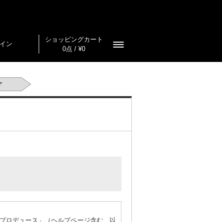
ショッピングカート
イン
0点 / ¥0
プロデュース」（ヘルプページ含む、以