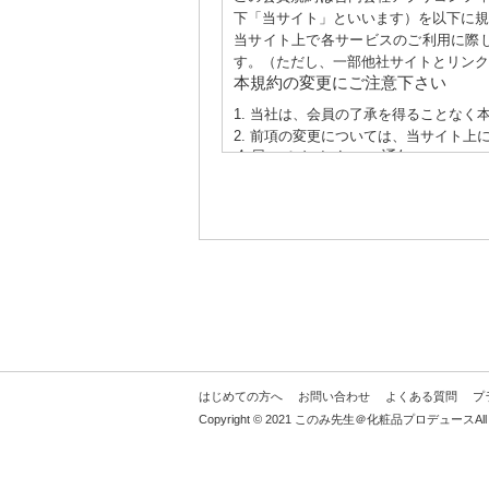
下「当サイト」といいます）を以下に規
当サイト上で各サービスのご利用に際
す。（ただし、一部他社サイトとリンク
本規約の変更にご注意下さい
1. 当社は、会員の了承を得ることな
2. 前項の変更については、当サイト
会員のみなさまへの通知
1. 本規約の変更のケース以外に当社
2. 前項の通知は、当サイト上に表示
会員登録について
当サイトにおいてのご購入には会員登録
なお会員登録は無料です。
※ログインには、会員登録時に入力した
会員のみなさまから提供された個
当サイトを利用するにあたって、会員
つ確実に管理するものとし、法令などに
はじめての方へ
お問い合わせ
よくある質問
プ
※チャートなど一個人が特定できない範
Copyright © 2021 このみ先生＠化粧品プロデュースAll Rig
お客様からの会員登録を承認しな
会員登録の申し込みを当社が受けた際
合など、当社が不適当と判断した時は、