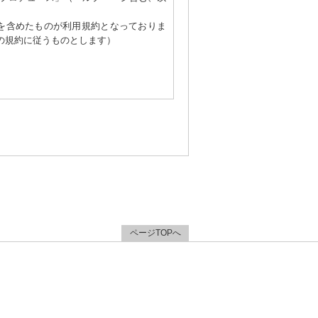
を含めたものが利用規約となっておりま
の規約に従うものとします）
れますが、当社はその個人情報を適切か
ページTOPへ
去に会員除名処分を受けたことがある場