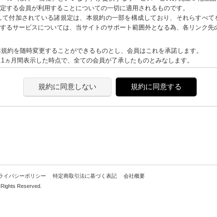
定する会員が利用することについての一切に適用されるものです。
して付加されている諸規定は、本規約の一部を構成しており、それらすべて
するサービスについては、当サイトのサポート範囲外となる為、各リンク先
く本規約を随時変更することができるものとし、会員はこれを承諾します。
上に1ヵ月間表示した時点で、全ての会員が了承したものとみなします。
が必要と判断した場合、当社は、会員に対し随時必要な事項を通知します。
規約に同意しない
規約に同意する
した時点で全ての会員に通知したものとみなします。
が必要になります。
メールアドレスおよびパスワードが必要になります。
人情報
の住所、電話番号、購入履歴などの大切な個人情報がネットサーバ上に登録さ
より開示が求められる場合を除き、開示しないものとします。
ライバシーポリシー
特定商取引法に基づく表記
会社概要
囲で集計する場合があります。
hts Reserved.
い場合
、架空の人物を登録した場合や、本人以外の第三者の会員登録をした場合、過
その会員登録を承認しない場合があります。